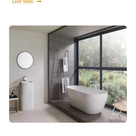
Leer Más