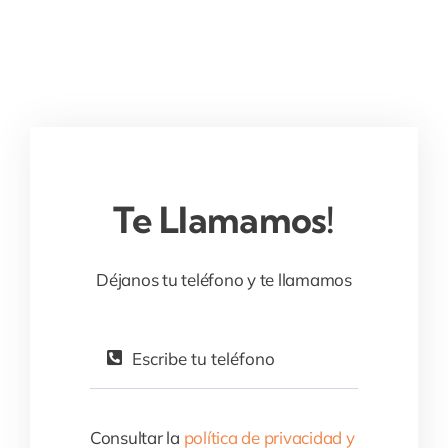
Te Llamamos!
Déjanos tu teléfono y te llamamos
Consultar la
política de privacidad y
aviso legal