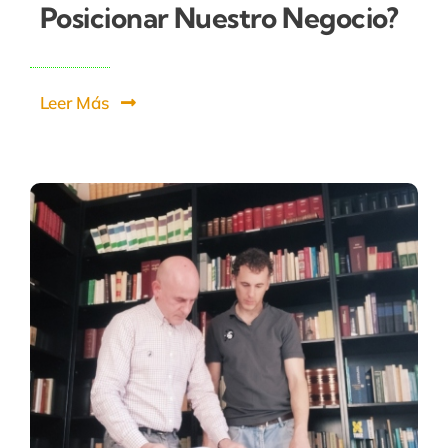
Posicionar Nuestro Negocio?
Leer Más