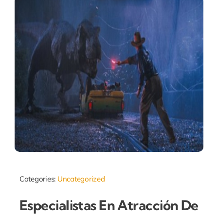
Categories:
Uncategorized
Especialistas En Atracción De