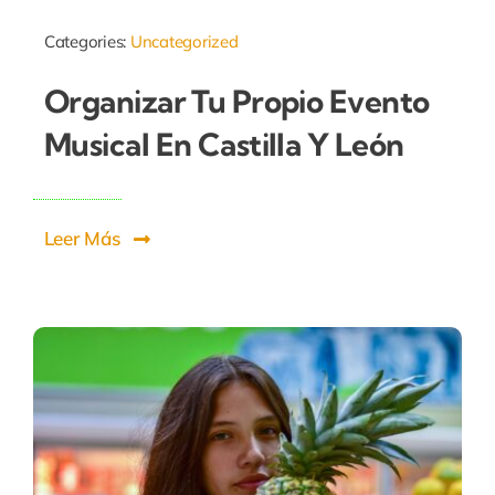
Categories:
Uncategorized
Organizar Tu Propio Evento
Musical En Castilla Y León
Leer Más