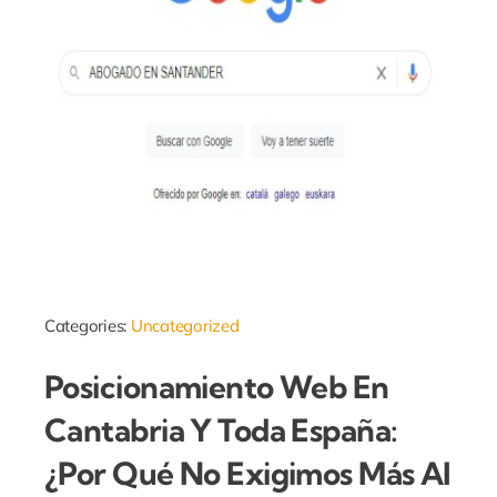
Categories:
Uncategorized
Posicionamiento Web En
Cantabria Y Toda España:
¿por Qué No Exigimos Más Al